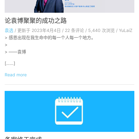
论袁博聚聚的成功之路
袁选
/
更新于
2023年4月4日
/
22
条评论
/
5,440 次浏览
/
YuLaiZ
> 感恩出现在我生命中的每一个人每一个地方。
>
> ——袁博
[……]
Read more