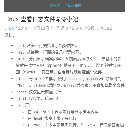
Linux 查看日志文件命令小记
Linux
/
2018年10月23日
/
1
条评论
/
2,016 次浏览
/
YuLaiZ
速记：
从第一行開始显示档案内容。
cat
从最后一行開始显示档案内容。
tac
分页显示档案内容，从前向后读取文件，最基本的指
more
令就是按空白键（space）就往下一页显示，按 b 键就会往
回（back）一页显示，
在启动时就加载整个文件
与
相似，使用
,
等按键的
less
more
pageup
pagedown
功能，支持向前向后翻页，向前向后搜索，
不会加载整个文件
仅仅显示前面几行
head
仅仅显示后面几行
tail
行：
-n
在
命令中表示带行号显示档案内容
cat
在
命令中表示头几行
head
在
命令中表示尾几行，如
行号前面带加
tail
-n +5