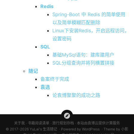
Redis
Spring-Boot 中 Redis 的简单使用
以及简单模糊匹配删除
Linux下安装Redis，开启远程访问，
设置密码
SQL
基础MySql语句：建库建用户
SQL分组查询并将列横置拼接
随记
备案终于完成
袁选
论袁博聚聚的成功之路
关于我
书籍阅读清单
旅行规划存档
本站由袁博云提供计算服务
© 2017-2026 YuLai's 生活随记
Powered by
WordPress
Theme by
小影