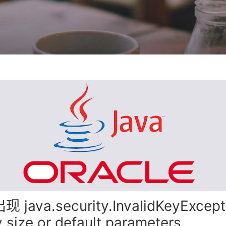
java.security.InvalidKeyExcept
ey size or default parameters